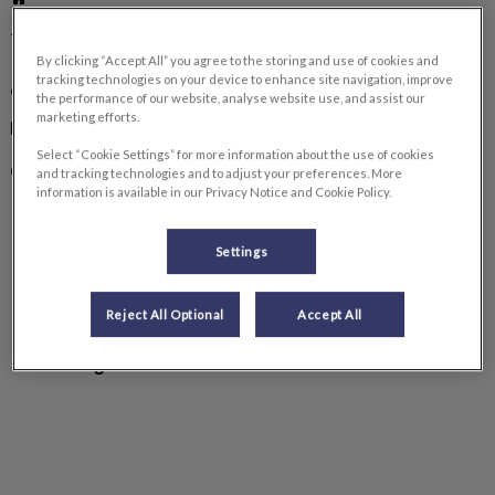
Avenida Lora y Tamayo, Edificio 3 Coronas, P.B.2 – 38205 La 
Laguna, Tenerife, España
By clicking “Accept All” you agree to the storing and use of cookies and
tracking technologies on your device to enhance site navigation, improve
922 256 553
the performance of our website, analyse website use, and assist our
marketing efforts.
cruzdepiedra_hospitaliz@ivcevidensia.es
Select “Cookie Settings” for more information about the use of cookies
Lunes
Abierto 365 días 24 horas
and tracking technologies and to adjust your preferences. More
information is available in our Privacy Notice and Cookie Policy.
Martes
Abierto 365 días 24 horas
Miércoles
Abierto 365 días 24 horas
Settings
Jueves
Abierto 365 días 24 horas
Viernes
Abierto 365 días 24 horas
Reject All Optional
Accept All
Sábado
Abierto 365 días 24 horas
Domingo
Abierto 365 días 24 horas